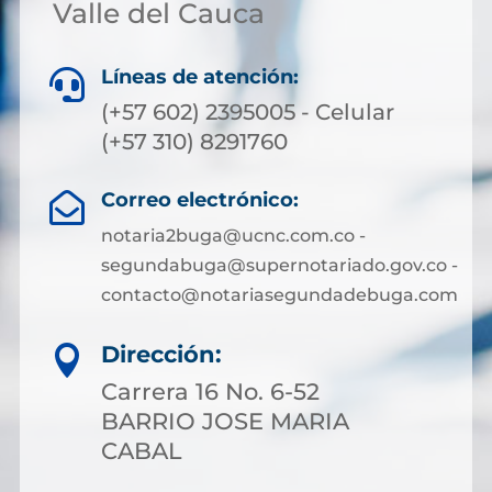
Valle del Cauca
Líneas de atención:

(+57 602) 2395005 - Celular
(+57 310) 8291760
Correo electrónico:

notaria2buga@ucnc.com.co -
segundabuga@supernotariado.gov.co -
contacto@notariasegundadebuga.com
Dirección:

Carrera 16 No. 6-52
BARRIO JOSE MARIA
CABAL