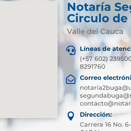
Notaría S
Circulo de
Valle del Cauca
Líneas de atenc

(+57 602) 239500
8291760
Correo electrón

notaria2buga@u
segundabuga@su
contacto@nota
Dirección:

Carrera 16 No. 