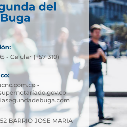
egunda del
 Buga
ión:
5 - Celular (+57 310)
ico:
cnc.com.co -
pernotariado.gov.co -
riasegundadebuga.com
6-52 BARRIO JOSE MARIA