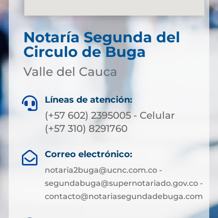
Notaría Segunda del
Circulo de Buga
Valle del Cauca
Líneas de atención:

(+57 602) 2395005 - Celular
(+57 310) 8291760
Correo electrónico:

notaria2buga@ucnc.com.co -
segundabuga@supernotariado.gov.co -
contacto@notariasegundadebuga.com