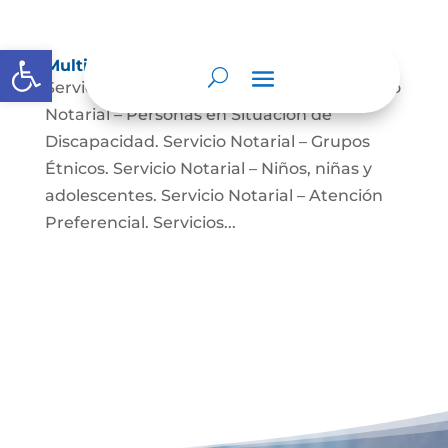
Abrir barra de herramientas
Multimedia
Servicio Notarial – Fuerzas Militares. Servicio
Notarial – Personas en Situación de
Discapacidad. Servicio Notarial – Grupos
Étnicos. Servicio Notarial – Niños, niñas y
adolescentes. Servicio Notarial – Atención
Preferencial. Servicios...