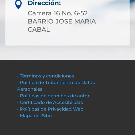
Dirección:

Carrera 16 No. 6-52
BARRIO JOSE MARIA
CABAL
• Términos y condiciones
• Política de Tratamiento de Datos
Personales
• Políticas de derechos de autor
• Certificado de Accesibilidad
• Políticas de Privacidad Web
• Mapa del Sitio