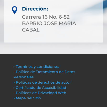
Dirección:

Carrera 16 No. 6-52
BARRIO JOSE MARIA
CABAL
• Términos y condiciones
• Política de Tratamiento de Datos
Personales
• Políticas de derechos de autor
• Certificado de Accesibilidad
• Políticas de Privacidad Web
• Mapa del Sitio