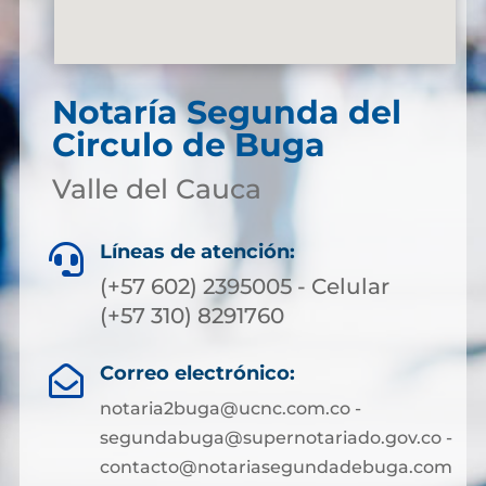
Notaría Segunda del
Circulo de Buga
Valle del Cauca
Líneas de atención:

(+57 602) 2395005 - Celular
(+57 310) 8291760
Correo electrónico:

notaria2buga@ucnc.com.co -
segundabuga@supernotariado.gov.co -
contacto@notariasegundadebuga.com