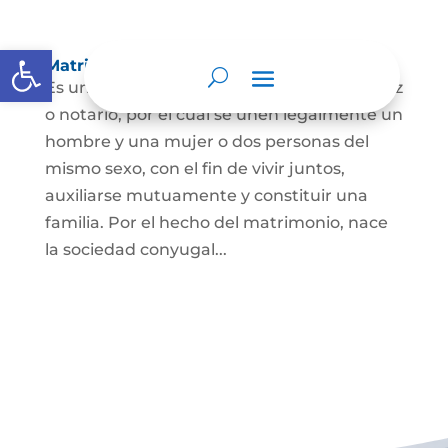
Abrir barra de herramientas
Matrimonio Civil
Es un contrato solemne celebrado ante juez
o notario, por el cual se unen legalmente un
hombre y una mujer o dos personas del
mismo sexo, con el fin de vivir juntos,
auxiliarse mutuamente y constituir una
familia. Por el hecho del matrimonio, nace
la sociedad conyugal...