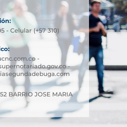
ión:
5 - Celular (+57 310)
ico:
cnc.com.co -
pernotariado.gov.co -
riasegundadebuga.com
6-52 BARRIO JOSE MARIA