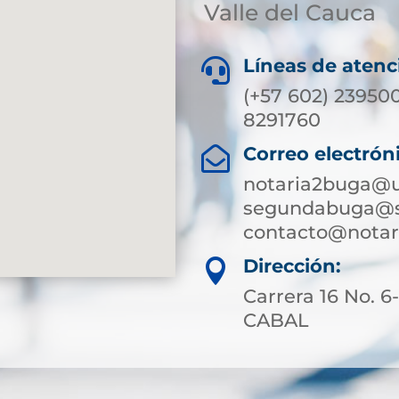
Valle del Cauca
Líneas de atenc

(+57 602) 239500
8291760
Correo electrón

notaria2buga@u
segundabuga@su
contacto@nota
Dirección:

Carrera 16 No. 
CABAL