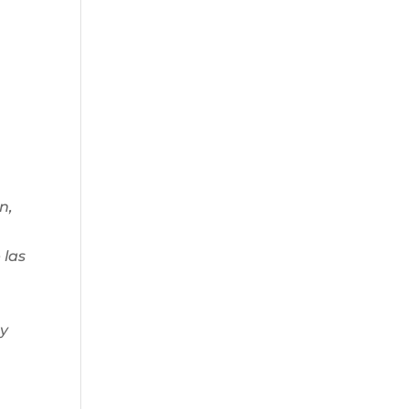
n,
e
 las
 y