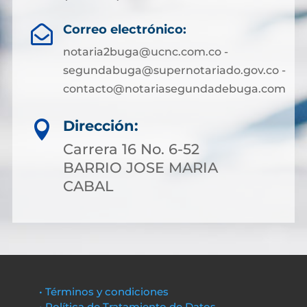
Correo electrónico:

notaria2buga@ucnc.com.co -
segundabuga@supernotariado.gov.co -
contacto@notariasegundadebuga.com
Dirección:

Carrera 16 No. 6-52
BARRIO JOSE MARIA
CABAL
• Términos y condiciones
• Política de Tratamiento de Datos