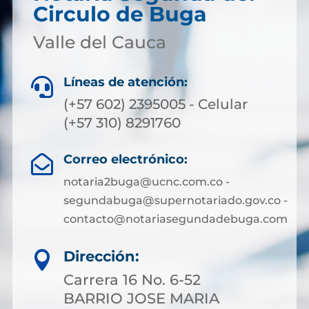
Circulo de Buga
Valle del Cauca
Líneas de atención:

(+57 602) 2395005 - Celular
(+57 310) 8291760
Correo electrónico:

notaria2buga@ucnc.com.co -
segundabuga@supernotariado.gov.co -
contacto@notariasegundadebuga.com
Dirección:

Carrera 16 No. 6-52
BARRIO JOSE MARIA