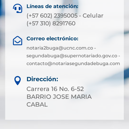
Líneas de atención:

(+57 602) 2395005 - Celular
(+57 310) 8291760
Correo electrónico:

notaria2buga@ucnc.com.co -
segundabuga@supernotariado.gov.co -
contacto@notariasegundadebuga.com
Dirección:

Carrera 16 No. 6-52
BARRIO JOSE MARIA
CABAL