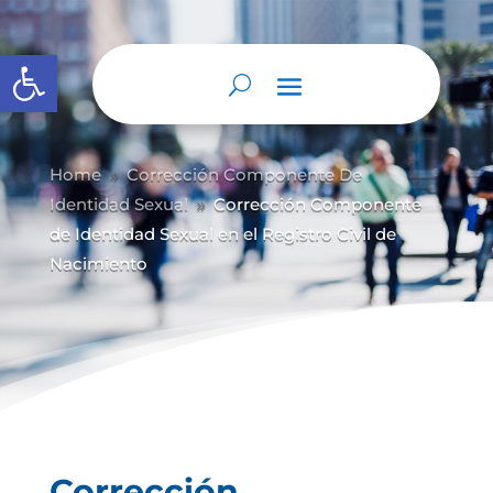
Abrir barra de herramientas
Home
Corrección Componente De
9
Identidad Sexual
Corrección Componente
9
de Identidad Sexual en el Registro Civil de
Nacimiento
Corrección