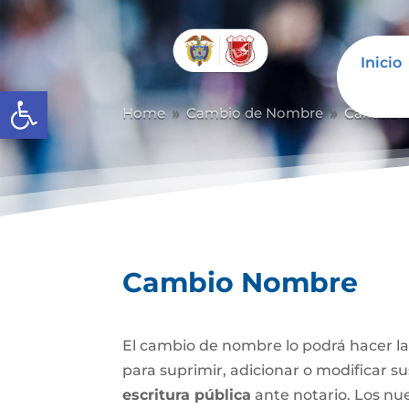
Inicio
Abrir barra de herramientas
Home
Cambio de Nombre
Cambio 
9
9
Cambio Nombre
El cambio de nombre lo podrá hacer l
para suprimir, adicionar o modificar s
escritura pública
ante notario. Los nu