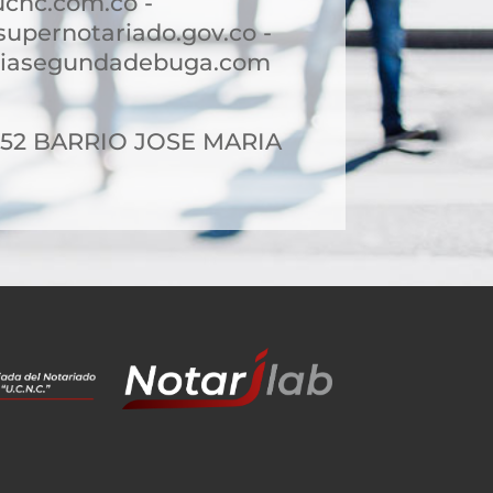
cnc.com.co -
pernotariado.gov.co -
riasegundadebuga.com
6-52 BARRIO JOSE MARIA