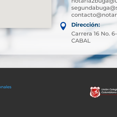
notaria2buga@u
segundabuga@su
contacto@nota
Dirección:

Carrera 16 No. 
CABAL
onales