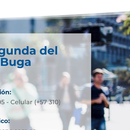
egunda del
 Buga
ión:
5 - Celular (+57 310)
ico: