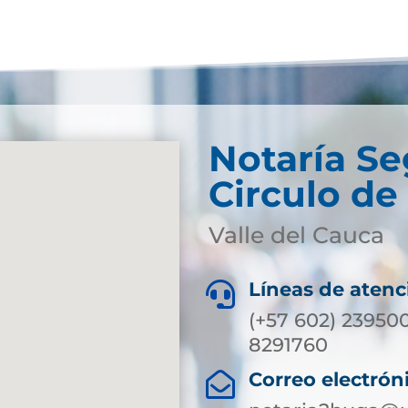
Notaría S
Circulo de
Valle del Cauca
Líneas de atenc

(+57 602) 239500
8291760
Correo electrón
