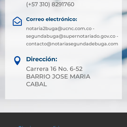
(+57 310) 8291760
Correo electrónico:

notaria2buga@ucnc.com.co -
segundabuga@supernotariado.gov.co -
contacto@notariasegundadebuga.com
Dirección:

Carrera 16 No. 6-52
BARRIO JOSE MARIA
CABAL